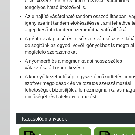
CNC vezérelt motoros bombírozással, valamint 6
tengelyes hátsó ütközővel is.
Az élhajlító vásárolható tandem összeállításban, va
igény szerint tandem előkészítéssel, ami lehetővé t
a gép későbbi tandem üzemmódba való állítását.
A géphez alap alsó-és felső szerszámkészletet kíná
de segítünk az egyedi vevői igényekhez is megtalál
megfelelő szerszámokat.
A nyomóerő és a megmunkálási hossz széles
választéka áll rendelkezésre.
A könnyű kezelhetőség, egyszerű működtetés, inno
szoftver megoldások és változatos szerszámozási
lehetőségek biztosítják a lemezmegmunkálás mag
minőségét, és hatékony termelést.
Kapcsolódó anyagok