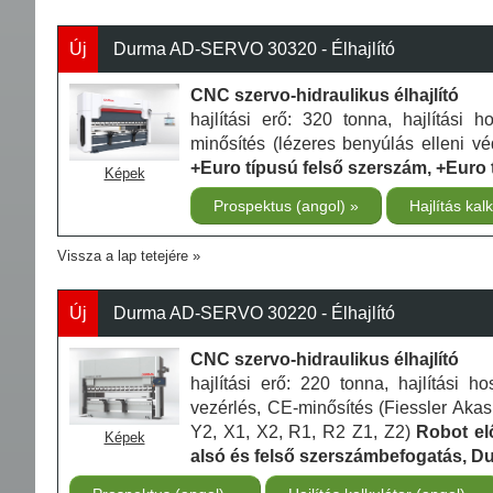
Új
Durma AD-SERVO 30320 - Élhajlító
CNC szervo-hidraulikus élhajlító
hajlítási erő: 320 tonna, hajlítás
minősítés (lézeres benyúlás elleni vé
+Euro típusú felső szerszám, +Euro 
Képek
Prospektus (angol)
Hajlítás kal
Vissza a lap tetejére
Új
Durma AD-SERVO 30220 - Élhajlító
CNC szervo-hidraulikus élhajlító
hajlítási erő: 220 tonna, hajlítás
vezérlés, CE-minősítés (Fiessler Akas
Y2, X1, X2, R1, R2 Z1, Z2)
Robot el
Képek
alsó és felső szerszámbefogatás, D