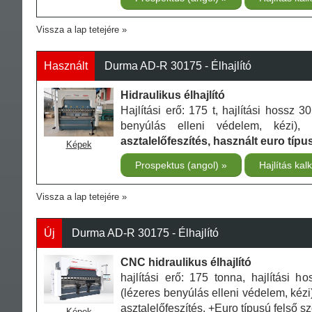
Vissza a lap tetejére
Használt
Durma AD-R 30175 - Élhajlító
Hidraulikus élhajlító
Hajlítási erő: 175 t, hajlítási hossz
benyúlás elleni védelem, kézi),
asztalelőfeszítés, használt euro típ
Képek
Prospektus (angol)
Hajlítás kal
Vissza a lap tetejére
Új
Durma AD-R 30175 - Élhajlító
CNC hidraulikus élhajlító
hajlítási erő: 175 tonna, hajlítási
(lézeres benyúlás elleni védelem, kézi
asztalelőfeszítés, +Euro típusú felső 
Képek