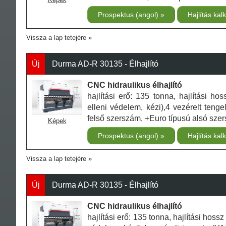
Prospektus (angol)
Hajlítás kal
Vissza a lap tetejére
Új
Durma AD-R 30135 - Élhajlító
CNC hidraulikus élhajlító
hajlítási erő: 135 tonna, hajlítási 
elleni védelem, kézi),4 vezérelt teng
felső szerszám, +Euro típusú alsó sze
Képek
Prospektus (angol)
Hajlítás kal
Vissza a lap tetejére
Új
Durma AD-R 30135 - Élhajlító
CNC hidraulikus élhajlító
hajlítási erő: 135 tonna, hajlítási ho