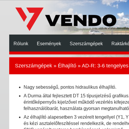
Rólunk
Események
Szerszámgépek
Raktárké
Szerszámgépek
»
Élhajlító
» AD-R: 3-6 tengelyes 
Nagy sebességű, pontos hidraulikus élhajlító.
A Durma által fejlesztett DT 15 típusjelzésű grafikus
érintőképernyős kijelzővel működő vezérlés kifejez
felhasználóbarát, használata gyorsan megtanulható
Az élhajlító alapesetben 3 vezérelt tengellyel (Y1, Y
és kézi asztalelőfeszítéssel rendelkezik, de rendelh