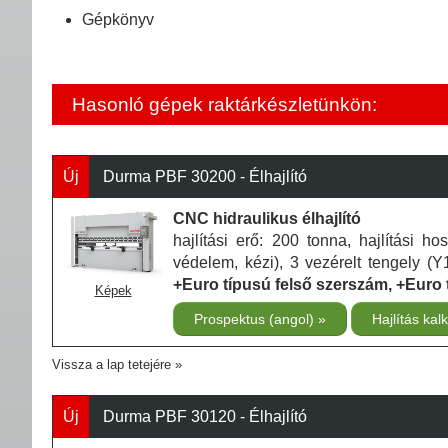
Gépkönyv
Hasonló gépek raktárkészletünkön:
Új
Durma PBF 30200 - Élhajlító
CNC hidraulikus élhajlító
hajlítási erő: 200 tonna, hajlítási 
védelem, kézi), 3 vezérelt tengely (Y
+Euro típusú felső szerszám, +Euro
Képek
Prospektus (angol)
Hajlítás kal
Vissza a lap tetejére
Új
Durma PBF 30120 - Élhajlító