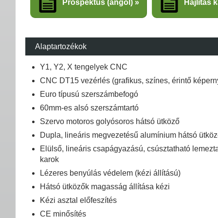
Prospektus (angol)
Hajlítás 
Alaptartozékok
Y1, Y2, X tengelyek CNC
CNC DT15 vezérlés (grafikus, színes, érintő képern
Euro típusú szerszámbefogó
60mm-es alsó szerszámtartó
Szervo motoros golyósoros hátsó ütköző
Dupla, lineáris megvezetésű alumínium hátsó ütkö
Elülső, lineáris csapágyazású, csúsztatható lemezt
karok
Lézeres benyúlás védelem (kézi állítású)
Hátsó ütközők magasság állítása kézi
Kézi asztal előfeszítés
CE minősítés