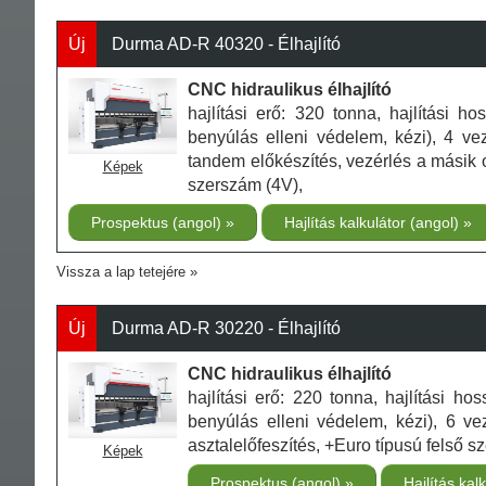
Új
Durma AD-R 40320 - Élhajlító
CNC hidraulikus élhajlító
hajlítási erő: 320 tonna, hajlítási 
benyúlás elleni védelem, kézi), 4 vez
tandem előkészítés, vezérlés a másik 
Képek
szerszám (4V),
Prospektus (angol)
Hajlítás kalkulátor (angol)
Vissza a lap tetejére
Új
Durma AD-R 30220 - Élhajlító
CNC hidraulikus élhajlító
hajlítási erő: 220 tonna, hajlítási h
benyúlás elleni védelem, kézi), 6 v
asztalelőfeszítés, +Euro típusú felső 
Képek
Prospektus (angol)
Hajlítás kal