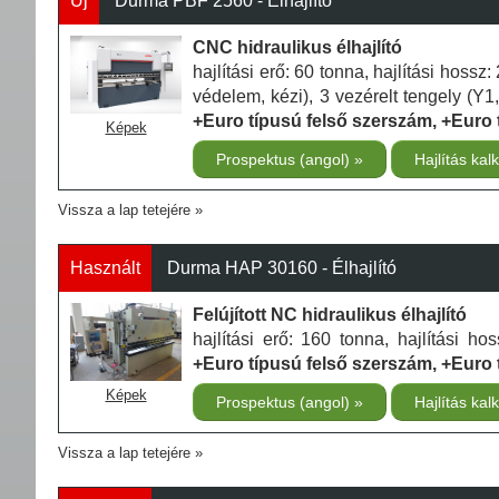
Új
Durma PBF 2560 - Élhajlító
CNC hidraulikus élhajlító
hajlítási erő: 60 tonna, hajlítási hoss
védelem, kézi), 3 vezérelt tengely (Y1
+Euro típusú felső szerszám, +Euro 
Képek
Prospektus (angol)
Hajlítás kal
Vissza a lap tetejére
Használt
Durma HAP 30160 - Élhajlító
Felújított NC hidraulikus élhajlító
hajlítási erő: 160 tonna, hajlítási 
+Euro típusú felső szerszám, +Euro
Képek
Prospektus (angol)
Hajlítás kal
Vissza a lap tetejére