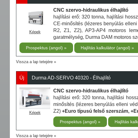
CNC szervo-hidraulikus élhajlító
hajlítási erő: 320 tonna, hajlítási h
CE-minősítés (lézeres benyúlás elleni 
R2, Z1, Z2), AP3-AP4 motoros leme
Képek
garatmélység, Durma DAM motoros szö
Prospektus (angol)
Hajlítás kalkulátor (angol)
Vissza a lap tetejére
Új
Durma AD-SERVO 40320 - Élhajlító
CNC szervo-hidraulikus élhajlító
hajlítási erő: 320 tonna, hajlítási h
minősítés (lézeres benyúlás elleni véde
Z2)
+Euro típusú felső szerszám, +E
Képek
Prospektus (angol)
Hajlítás kal
Vissza a lap tetejére