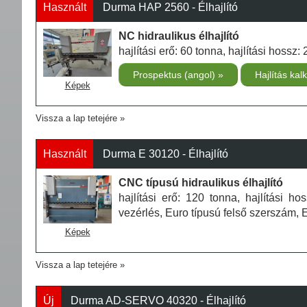
Használt
Durma HAP 2560 - Élhajlító
NC hidraulikus élhajlító
hajlítási erő: 60 tonna, hajlítási hoss
Prospektus (angol)
Hajlítás kal
Képek
Vissza a lap tetejére
Használt
Durma E 30120 - Élhajlító
CNC típusú hidraulikus élhajlító
hajlítási erő: 120 tonna, hajlítási 
vezérlés, Euro típusú felső szerszám, 
Képek
Vissza a lap tetejére
Új
Durma AD-SERVO 40320 - Élhajlító