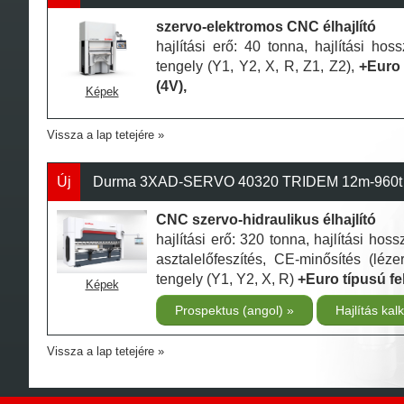
szervo-elektromos CNC élhajlító
hajlítási erő: 40 tonna, hajlítási 
tengely (Y1, Y2, X, R, Z1, Z2),
+Euro 
(4V),
Képek
Vissza a lap tetejére
Új
Durma 3XAD-SERVO 40320 TRIDEM 12m-960t - 
CNC szervo-hidraulikus élhajlító
hajlítási erő: 320 tonna, hajlítási 
asztalelőfeszítés, CE-minősítés (léz
tengely (Y1, Y2, X, R)
+Euro típusú fe
Képek
Prospektus (angol)
Hajlítás kal
Vissza a lap tetejére