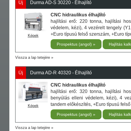
Új
Durma AD-S 30220 - Élhajlító
CNC hidraulikus élhajlító
hajlítási erő: 220 tonna, hajlítási 
védelem, kézi), 4 vezérelt tengely (Y
+Euro típusú felső szerszám, +Euro tí
Képek
Prospektus (angol)
Hajlítás kal
Vissza a lap tetejére
Új
Durma AD-R 40320 - Élhajlító
CNC hidraulikus élhajlító
hajlítási erő: 320 tonna, hajlítási 
benyúlás elleni védelem, kézi), 4 vez
tandem előkészítés, +Euro típusú fels
Képek
Prospektus (angol)
Hajlítás kal
Vissza a lap tetejére