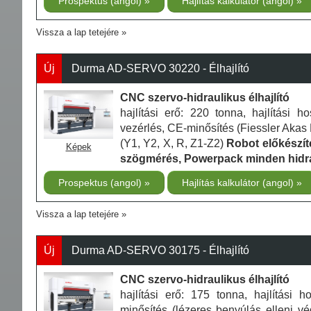
Prospektus (angol)
Hajlítás kalkulátor (angol)
Vissza a lap tetejére
Új
Durma AD-SERVO 30220 - Élhajlító
CNC szervo-hidraulikus élhajlító
hajlítási erő: 220 tonna, hajlítási
vezérlés, CE-minősítés (Fiessler Akas 
(Y1, Y2, X, R, Z1-Z2)
Robot előkészít
Képek
szögmérés, Powerpack minden hidr
Prospektus (angol)
Hajlítás kalkulátor (angol)
Vissza a lap tetejére
Új
Durma AD-SERVO 30175 - Élhajlító
CNC szervo-hidraulikus élhajlító
hajlítási erő: 175 tonna, hajlítás
minősítés (lézeres benyúlás elleni vé