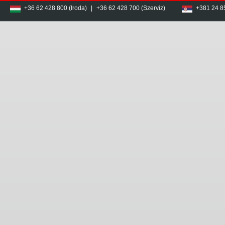
+36 62 428 800 (Iroda)
|
+36 62 428 700 (Szerviz)
+381 24 8