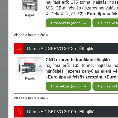
hajlítási erő: 175 tonna, hajlítási 
69S, CE-minősítés (lézeres benyúlás el
X, DeltaX, R, Z1-Z2)
+Euro típusú fel
Képek
Prospektus (angol)
Hajlítás kal
Vissza a lap tetejére
Új
Durma AD-SERVO 30135 - Élhajlító
CNC szervo-hidraulikus élhajlító
hajlítási erő: 135 tonna, hajlítás
minősítés (lézeres benyúlás elleni vé
+Euro típusú felsős zerszám, +Euro 
Képek
Prospektus (angol)
Hajlítás kal
Vissza a lap tetejére
Új
Durma AD-SERVO 30100 - Élhajlító