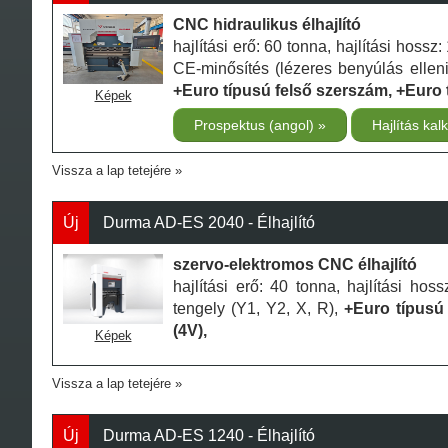
CNC hidraulikus élhajlító
hajlítási erő: 60 tonna, hajlítási hoss
CE-minősítés (lézeres benyúlás elleni
+Euro típusú felső szerszám, +Euro 
Képek
Prospektus (angol)
Hajlítás kal
Vissza a lap tetejére
Új
Durma AD-ES 2040 - Élhajlító
szervo-elektromos CNC élhajlító
hajlítási erő: 40 tonna, hajlítási h
tengely (Y1, Y2, X, R),
+Euro típusú
(4V),
Képek
Vissza a lap tetejére
Új
Durma AD-ES 1240 - Élhajlító