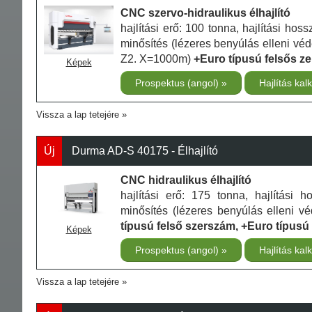
CNC szervo-hidraulikus élhajlító
hajlítási erő: 100 tonna, hajlítási h
minősítés (lézeres benyúlás elleni véde
Z2. X=1000m)
+Euro típusú felsős ze
Képek
Prospektus (angol)
Hajlítás kal
Vissza a lap tetejére
Új
Durma AD-S 40175 - Élhajlító
CNC hidraulikus élhajlító
hajlítási erő: 175 tonna, hajlítás
minősítés (lézeres benyúlás elleni vé
típusú felső szerszám, +Euro típusú
Képek
Prospektus (angol)
Hajlítás kal
Vissza a lap tetejére