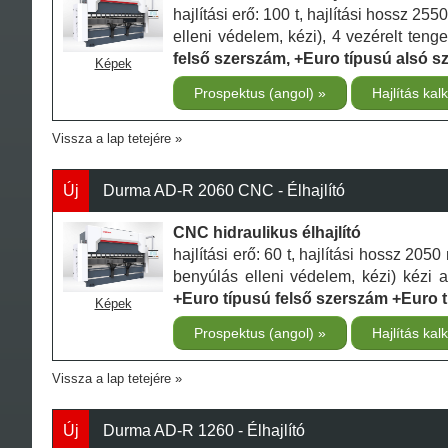
hajlítási erő: 100 t, hajlítási hossz 
elleni védelem, kézi), 4 vezérelt tenge
felső szerszám, +Euro típusú alsó s
Képek
Prospektus (angol)
Hajlítás kal
Vissza a lap tetejére
Új
Durma AD-R 2060 CNC - Élhajlító
CNC hidraulikus élhajlító
hajlítási erő: 60 t, hajlítási hossz 2
benyúlás elleni védelem, kézi) kézi as
+Euro típusú felső szerszám +Euro 
Képek
Prospektus (angol)
Hajlítás kal
Vissza a lap tetejére
Új
Durma AD-R 1260 - Élhajlító