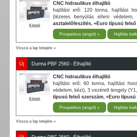
CNC hidraulikus élhajlító
hajlítási erő: 120 tonna, hajlítási
(lézeres benyúlás elleni védelem,
asztalelőfeszítés, +Euro típusú fels
Képek
Prospektus (angol)
Hajlítás kal
Vissza a lap tetejére
Új
Durma PBF 2560 - Élhajlító
CNC hidraulikus élhajlító
hajlítási erő: 60 tonna, hajlítási h
védelem, kézi), 3 vezérelt tengely (Y1
típusú felső szerszám, +Euro típusú
Képek
Prospektus (angol)
Hajlítás kal
Vissza a lap tetejére