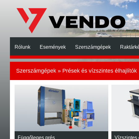
Rólunk
Események
Szerszámgépek
Raktárké
Szerszámgépek
» Prések és vízszintes élhajlítók
Függőleges prés
Vízszintes 