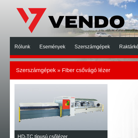
Rólunk
Események
Szerszámgépek
Raktárké
Szerszámgépek
» Fiber csővágó lézer
HD-TC típusú csőlézer