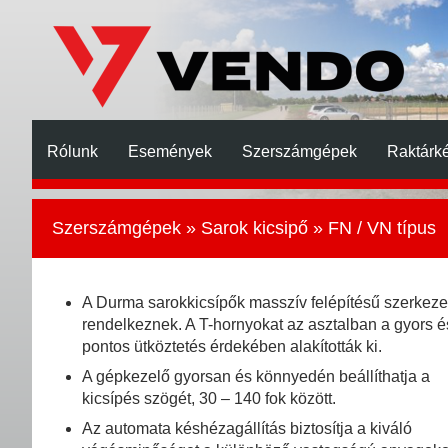
Rólunk
Események
Szerszámgépek
Raktárké
Szerszámgépek
»
Sarok kicsipő
» FN / VN típus
A Durma sarokkicsípők masszív felépítésű szerkezet
rendelkeznek. A T-hornyokat az asztalban a gyors é
pontos ütköztetés érdekében alakították ki.
A gépkezelő gyorsan és könnyedén beállíthatja a
kicsípés szögét, 30 – 140 fok között.
Az automata késhézagállítás biztosítja a kiváló