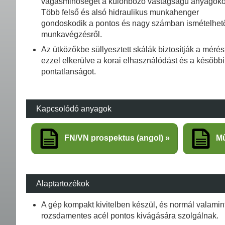
vágásminőséget a különböző vastagságú anyagoko
Több felső és alsó hidraulikus munkahenger
gondoskodik a pontos és nagy számban ismételhet
munkavégzésről.
Az ütközőkbe süllyesztett skálák biztosítják a mérés
ezzel elkerülve a korai elhasználódást és a későbbi
pontatlanságot.
Kapcsolódó anyagok
FN/VN prospektus (angol)
Mű
Alaptartozékok
A gép kompakt kivitelben készül, és normál valamin
rozsdamentes acél pontos kivágására szolgálnak.