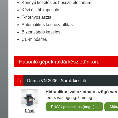
Könnyű kezelés és hosszú élettartam
Kézi és lábkapcsoló
T-hornyos asztal
Automatikus késhézaállítás
Biztonságos kezelés
CE-minősítés
Hasonló gépek raktárkészletünkön:
Új
Durma VN 2006 - Sarok kicsipő
Hidraulikus változtatható szögű sar
lemezvastagság: 6mm-ig
FN/VN prospektus (angol)
Műsz
Képek