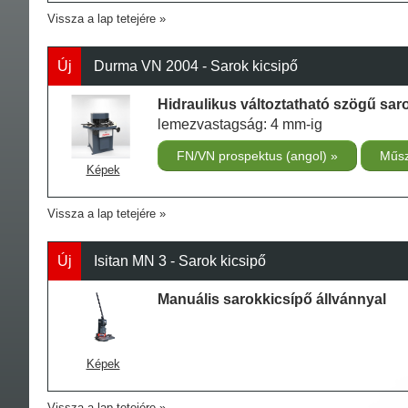
Vissza a lap tetejére
Új
Durma VN 2004 - Sarok kicsipő
Hidraulikus változtatható szögű sar
lemezvastagság: 4 mm-ig
FN/VN prospektus (angol)
Műsz
Képek
Vissza a lap tetejére
Új
Isitan MN 3 - Sarok kicsipő
Manuális sarokkicsípő állvánnyal
Képek
Vissza a lap tetejére