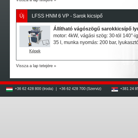
Új
LFSS HNM 6 VP - Sarok kicsipő
Állítható vágószögű sarokkicsípő l
motor: 4kW, vágási szög: 30-tól 140°-ig
35 l, munka nyomás: 200 bar, lyukasz
Képek
Vissza a lap tetejére
+36 62 428 800 (Iroda)
|
+36 62 428 700 (Szerviz)
+381 24 8