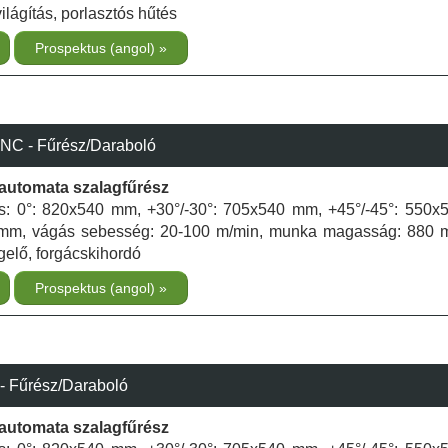
lágítás, porlasztós hűtés
Prospektus (angol)
C - Fűrész/Daraboló
élautomata szalagfűrész
ás: 0°: 820x540 mm, +30°/-30°: 705x540 mm, +45°/-45°: 550
 mm, vágás sebesség: 20-100 m/min, munka magasság: 880 
gelő, forgácskihordó
Prospektus (angol)
 Fűrész/Daraboló
élautomata szalagfűrész