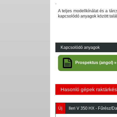
.
A teljes modellkínálat és a tár
kapcsolódó anyagok között talá
Kapcsolódó anyagok
Prospektus (angol)
Hasonló gépek raktárkés
Új
Ileri V 350 HX - Fűrész/D