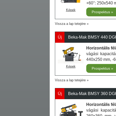
+60°: 250x540 
Képek
Prospektus
Vissza a lap tetejére
Új
Beka-Mak BMSY 440 DGH 
Horizontális f
vágási kapacit
440x250 mm, -6
Képek
Prospektus
Vissza a lap tetejére
Új
Beka-Mak BMSY 360 DGH
Horizontális f
vágási kapaci
260x360 mm, v