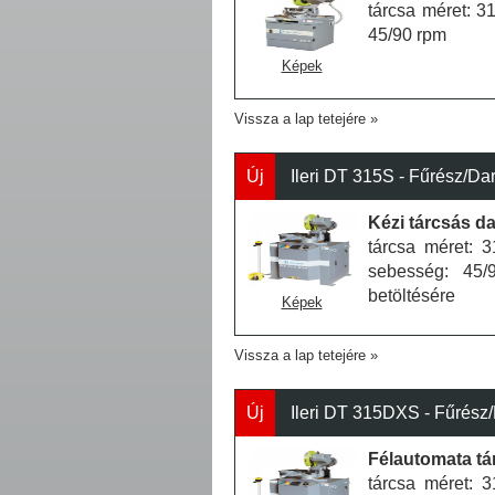
tárcsa méret: 
45/90 rpm
Képek
Vissza a lap tetejére
Új
Ileri DT 315S - Fűrész/Da
Kézi tárcsás d
tárcsa méret: 
sebesség: 45/
betöltésére
Képek
Vissza a lap tetejére
Új
Ileri DT 315DXS - Fűrész
Félautomata tá
tárcsa méret: 