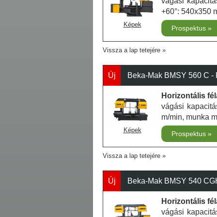
vágási kapacit
+60°: 540x350 
Képek
Prospektus
Vissza a lap tetejére
Új
Beka-Mak BMSY 560 C - 
Horizontális f
vágási kapacit
m/min, munka 
Képek
Prospektus
Vissza a lap tetejére
Új
Beka-Mak BMSY 540 CGH 
Horizontális f
vágási kapacit