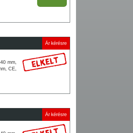
Ár kérésre
x540 mm,
mm, CE,
Ár kérésre