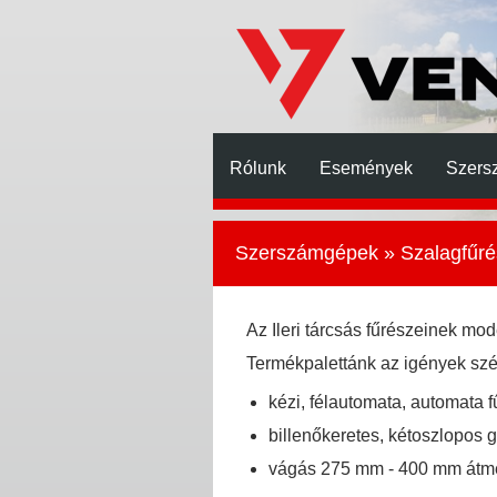
Rólunk
Események
Szers
Szerszámgépek
»
Szalagfűré
Az Ileri tárcsás fűrészeinek mode
Termékpalettánk az igények szél
kézi, félautomata, automata 
billenőkeretes, kétoszlopos 
vágás 275 mm - 400 mm átmé