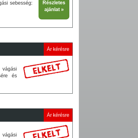
Részletes
gási sebesség:
ajánlat
Ár kérésre
 vágási
sére és
Ár kérésre
 vágási