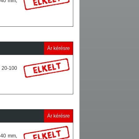
x540 mm,
Ár kérésre
: 20-100
Ár kérésre
x540 mm,