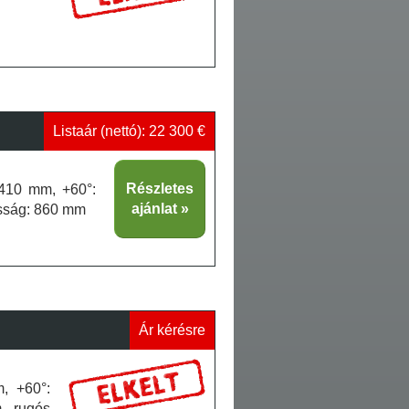
Listaár (nettó): 22 300 €
Részletes
x410 mm, +60°:
ajánlat
sság: 860 mm
Ár kérésre
, +60°:
, rugós