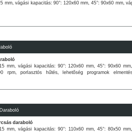
315 mm, vágási kapacitás: 90°: 120x60 mm, 45°: 90x60 mm, vá
raboló
araboló
315 mm, vágási kapacitás: 90°: 120x60 mm, 45°: 90x60 mm,
90 rpm, porlasztós hűtés, lehetőség programok elmenté
/Daraboló
rcsás daraboló
315 mm, vágási kapacitás: 90°: 110x60 mm, 45°: 80x50 mm,