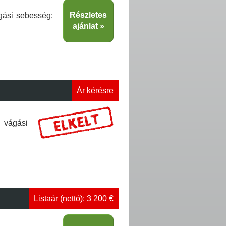
Részletes
gási sebesség:
ajánlat
Ár kérésre
 vágási
Listaár (nettó): 3 200 €