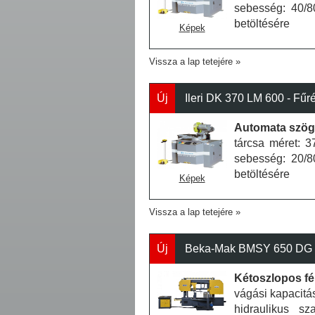
sebesség: 40/8
betöltésére
Képek
Vissza a lap tetejére
Új
Ileri DK 370 LM 600 - Fűr
Automata szögb
tárcsa méret: 
sebesség: 20/8
betöltésére
Képek
Vissza a lap tetejére
Új
Beka-Mak BMSY 650 DG N
Kétoszlopos f
vágási kapacitá
hidraulikus sz