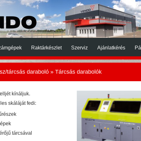
zámgépek
Raktárkészlet
Szerviz
Ajánlatkérés
Pá
sz/tárcsás daraboló
» Tárcsás darabolók
lljét kínáljuk.
es skáláját fedi:
fűrészek
gépek
rőjű tárcsával