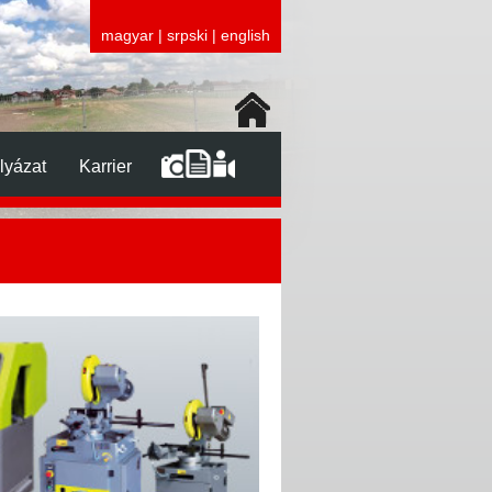
magyar
|
srpski
|
english
lyázat
Karrier