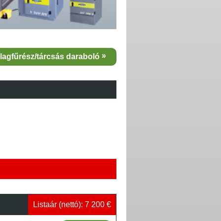
alagfűrész/tárcsás daraboló
Listaár (nettó): 7 200 €