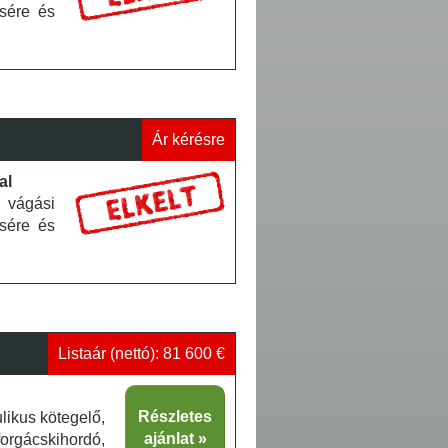
sére és
Ár kérésre
al
 vágási
sére és
Listaár (nettó): 81 600 €
Részletes
ikus kötegelő,
ajánlat
orgácskihordó,