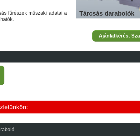
Tárcsás darabolók
csás fűrészek műszaki adatai a
lhatók.
Ajánlatkérés: Sz
zletünkön:
araboló