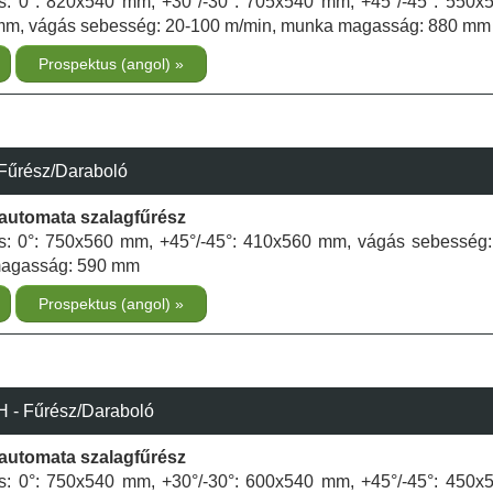
ás: 0°: 820x540 mm, +30°/-30°: 705x540 mm, +45°/-45°: 550
mm, vágás sebesség: 20-100 m/min, munka magasság: 880 mm
Prospektus (angol)
Fűrész/Daraboló
élautomata szalagfűrész
ás: 0°: 750x560 mm, +45°/-45°: 410x560 mm, vágás sebesség
magasság: 590 mm
Prospektus (angol)
- Fűrész/Daraboló
élautomata szalagfűrész
ás: 0°: 750x540 mm, +30°/-30°: 600x540 mm, +45°/-45°: 450