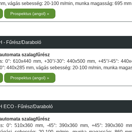
mm, vágás sebesség: 20-100 m/min, munka magasság: 695 mm
Prospektus (angol)
- Fűrész/Daraboló
élautomata szalagfűrész
ás: 0°: 610x440 mm, +30°/-30°: 440x500 mm, +45°/-45°: 440
0°: 440x285 mm, vágás sebesség: 20-100 m/min, munka maga
Prospektus (angol)
 ECO - Fűrész/Daraboló
élautomata szalagfűrész
tás: 0°: 510x360 mm, -45°: 390x360 mm, +45°: 390x360 mm
ágási sebesség: 20-100 m/min, munka magasság: 860 mm