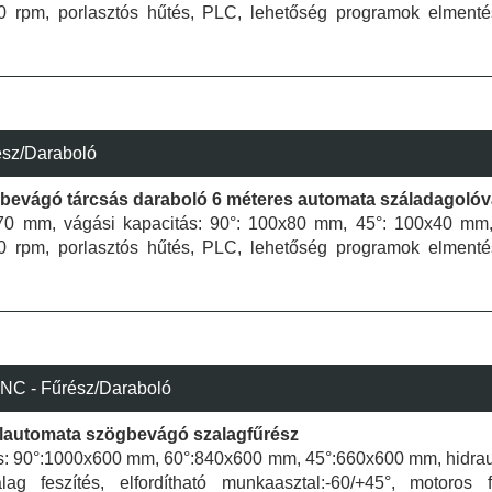
0 rpm, porlasztós hűtés, PLC, lehetőség programok elmenté
ész/Daraboló
evágó tárcsás daraboló 6 méteres automata száladagolóv
370 mm, vágási kapacitás: 90°: 100x80 mm, 45°: 100x40 mm,
0 rpm, porlasztós hűtés, PLC, lehetőség programok elmenté
C - Fűrész/Daraboló
élautomata szögbevágó szalagfűrész
s: 90°:1000x600 mm, 60°:840x600 mm, 45°:660x600 mm, hidraul
alag feszítés, elfordítható munkaasztal:-60/+45°, motoros f