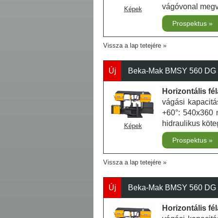
vágóvonal megvi
Képek
Prospektus
Vissza a lap tetejére
Új
Beka-Mak BMSY 560 DG N
Horizontális f
vágási kapacit
+60°: 540x360
hidraulikus köte
Képek
Prospektus
Vissza a lap tetejére
Új
Beka-Mak BMSY 560 DG -
Horizontális f