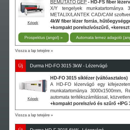
BEMUTATÓ GÉP
- HD-FS fiber léze
X/Y tengelyek munkatartománya 
METALIX/LANTEK CAD/CAM szoftver (au
4kW fiber lézer forrás, hűtőegységg
Képek
+kompakt porelszívószűrő, +kereszt
Prospektus (angol)
Automata lemez adagoló (an
Vissza a lap tetejére
Új
Durma HD-FO 3015 3kW - Lézervágó
HD-FO 3015 síklézer (váltóasztalos)
A HD-FO lézervágó egy kifejezete
munkatartománya 3000x1500mm, Re
automata terítékszámítással, közvetle
Képek
+kompakt porelszívó és szűrő +IPG 3
Vissza a lap tetejére