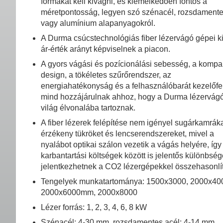
formákat kell kivágni, és kiemelkedően fontos a
méretpontosság, legyen szó szénacél, rozsdament
vagy alumínium alapanyagokról.
A Durma csúcstechnológiás fiber lézervágó gépei k
ár-érték arányt képviselnek a piacon.
A gyors vágási és pozícionálási sebesség, a kompa
design, a tökéletes szűrőrendszer, az
energiahatékonyság és a felhasználóbarát kezelőfel
mind hozzájárulnak ahhoz, hogy a Durma lézervág
világ élvonalába tartoznak.
A fiber lézerek felépítése nem igényel sugárkamráka
érzékeny tükröket és lencserendszereket, mivel a
nyalábot optikai szálon vezetik a vágás helyére, így
karbantartási költségek között is jelentős különbsé
jelentkezhetnek a CO2 lézergépekkel összehasonlí
Tengelyek munkatartománya: 1500x3000, 2000x40
2000x6000mm, 2000x8000
Lézer forrás: 1, 2, 3, 4, 6, 8 kW
Szénacél: 4-30 mm, rozsdamentes acél: 4-14 mm,