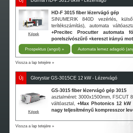
Új
Durma HD-F 3015 6kW - Lézervágó
HD-F 3015 fiber lézervágó gép
SINUMERIK 840D vezérlés, küls
terítékszámítás), automata váltóasz
+Precitec Procutter automata fó
Képek
porelszívószűrő +kereszt irányú mo
Prospektus (angol)
Automata lemez adagoló (an
Vissza a lap tetejére
Új
Glorystar GS-3015CE 12 kW - Lézervágó
GS-3015 fiber lézervágó gép 3015
asztalméret: 3000x1500mm, FSCUT 800
váltóasztal,
+Max Photonics 12 kW f
nagy teljesítményű kompresszor le
Képek
Vissza a lap tetejére