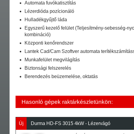
Automata fuvókatisztítás
Lézerdióda pozícionáló
Hulladékgyűjtő láda
Egyszerű kezelő felület (Teljesítmény-sebesség-n
kombináció)
Központi kenőrendszer
Lantek Cad/Cam Szoftver automata terítékszámítás
Munkafelület megvilágítás
Biztonsági felszerelés
Berendezés beüzemelése, oktatás
Hasonló gépek raktárkészletünkön:
Új
Durma HD-FS 3015 4kW - Lézervágó