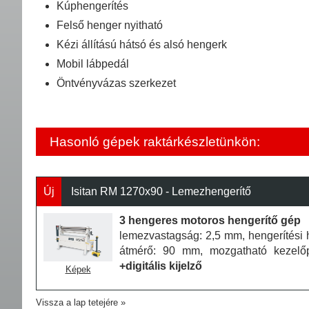
Kúphengerítés
Felső henger nyitható
Kézi állítású hátsó és alsó hengerk
Mobil lábpedál
Öntvényvázas szerkezet
Hasonló gépek raktárkészletünkön:
Új
Isitan RM 1270x90 - Lemezhengerítő
3 hengeres motoros hengerítő gép
lemezvastagság: 2,5 mm, hengerítési 
átmérő: 90 mm, mozgatható kezelőp
+digitális kijelző
Képek
Vissza a lap tetejére