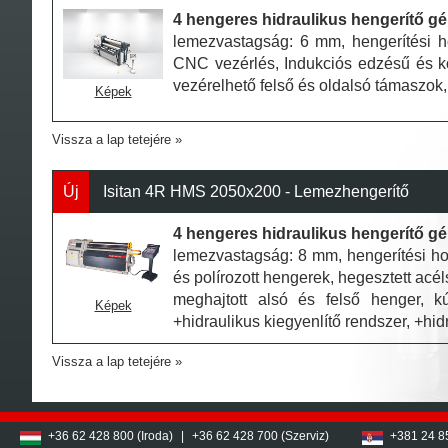
4 hengeres hidraulikus hengerítő g
lemezvastagság: 6 mm, hengerítési 
CNC vezérlés, Indukciós edzésű és kö
vezérelhető felső és oldalsó támaszok,
Képek
Vissza a lap tetejére
Új
Isitan 4R HMS 2050x200 - Lemezhengerítő
4 hengeres hidraulikus hengerítő g
lemezvastagság: 8 mm, hengerítési ho
és polírozott hengerek, hegesztett acél
meghajtott alsó és felső henger, kú
Képek
+hidraulikus kiegyenlítő rendszer, +hidr
Vissza a lap tetejére
+36 62 428 800 (Iroda)
|
+36 62 428 700 (Szerviz)
+381 24 8