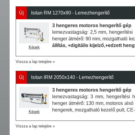
Új
Isitan RM 1270x90 - Lemezhengerítő
3 hengeres motoros hengerítő gép
lemezvastagság: 2,5 mm, hengerítési 
henger átmérő: 90 mm, mozgatható kez
állítás, +digitális kijelző,+edzett hen
Képek
Vissza a lap tetejére
Új
Isitan IRM 2050x140 - Lemezhengerítő
3 hengeres motoros hengerítő gép
lemezvastagság: 3 mm, hengerítési h
henger átmérő: 130 mm, motoros alsó he
hengerek, mozgatható kezelő pult, CE
Képek
Vissza a lap tetejére