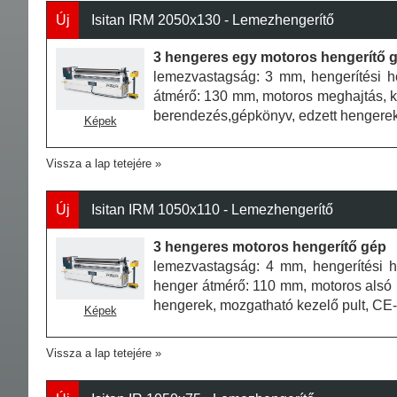
Új
Isitan IRM 2050x130 - Lemezhengerítő
3 hengeres egy motoros hengerítő 
lemezvastagság: 3 mm, hengerítési h
átmérő: 130 mm, motoros meghajtás, kú
berendezés,gépkönyv, edzett hengerek, 
Képek
Vissza a lap tetejére
Új
Isitan IRM 1050x110 - Lemezhengerítő
3 hengeres motoros hengerítő gép
lemezvastagság: 4 mm, hengerítési h
henger átmérő: 110 mm, motoros alsó he
hengerek, mozgatható kezelő pult, CE
Képek
Vissza a lap tetejére