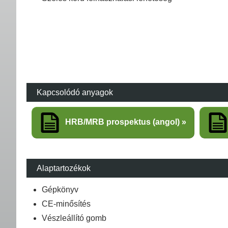
Kapcsolódó anyagok
HRB/MRB prospektus (angol)
Alaptartozékok
Gépkönyv
CE-minősítés
Vészleállító gomb