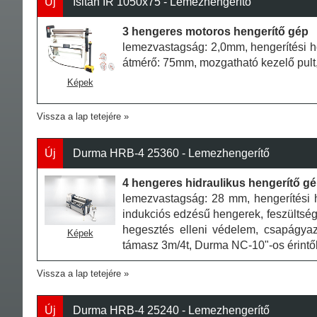
Új
Isitan IR 1050x75 - Lemezhengerítő
3 hengeres motoros hengerítő gép
lemezvastagság: 2,0mm, hengerítési 
átmérő: 75mm, mozgatható kezelő pult,
Képek
Vissza a lap tetejére
Új
Durma HRB-4 25360 - Lemezhengerítő
4 hengeres hidraulikus hengerítő g
lemezvastagság: 28 mm, hengerítési 
indukciós edzésű hengerek, feszültsé
hegesztés elleni védelem, csapágya
Képek
támasz 3m/4t, Durma NC-10"-os érintők
Vissza a lap tetejére
Új
Durma HRB-4 25240 - Lemezhengerítő