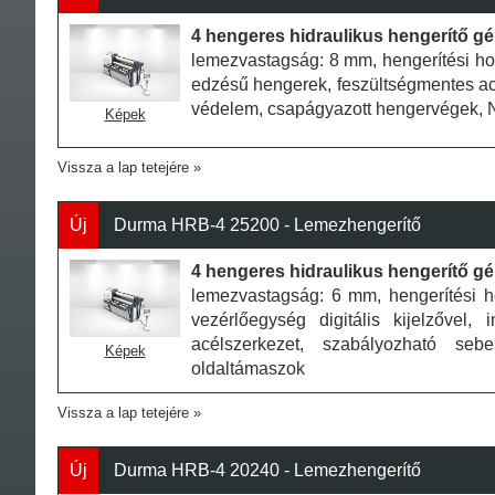
4 hengeres hidraulikus hengerítő g
lemezvastagság: 8 mm, hengerítési ho
edzésű hengerek, feszültségmentes ac
védelem, csapágyazott hengervégek, 
Képek
Vissza a lap tetejére
Új
Durma HRB-4 25200 - Lemezhengerítő
4 hengeres hidraulikus hengerítő g
lemezvastagság: 6 mm, hengerítési 
vezérlőegység digitális kijelzővel,
acélszerkezet, szabályozható se
Képek
oldaltámaszok
Vissza a lap tetejére
Új
Durma HRB-4 20240 - Lemezhengerítő