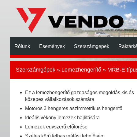
Rólunk
Események
Szerszámgépek
Raktárké
Szerszámgépek
»
Lemezhengerítő
» MRB-E típu
Ez a lemezhengerítő gazdaságos megoldás kis és
közepes vállalkozások számára
Motoros 3 hengeres aszimmetrikus hengerítő
Ideális vékony lemezek hajlítására
Lemezek egyszerű előtörése
Széles körű felhasználási lehetőség