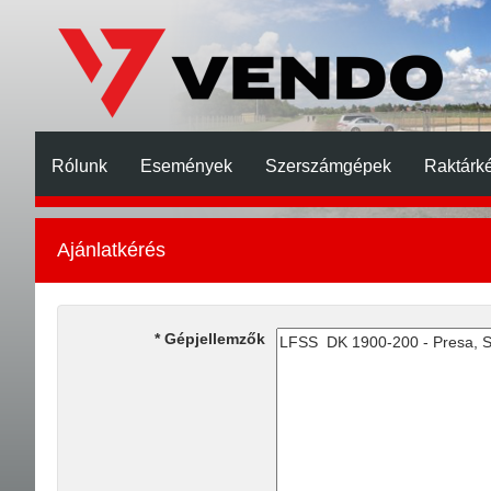
Rólunk
Események
Szerszámgépek
Raktárké
Ajánlatkérés
Gépjellemzők