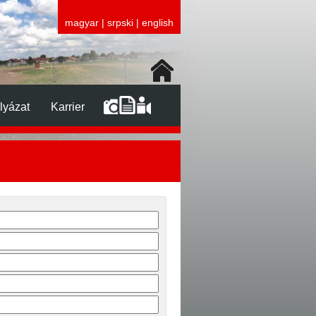
magyar
|
srpski
|
english
lyázat
Karrier