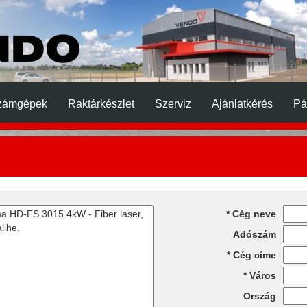
zámgépek
Raktárkészlet
Szerviz
Ajánlatkérés
Pá
Cég neve
Adószám
Cég címe
Város
Ország