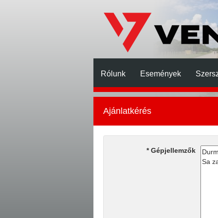
Rólunk
Események
Szers
Ajánlatkérés
Gépjellemzők