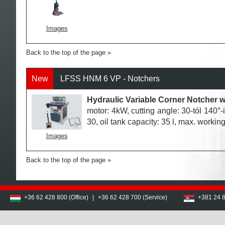
Images
Back to the top of the page
New
LFSS HNM 6 VP - Notchers
Hydraulic Variable Corner Notcher w
motor: 4kW, cutting angle: 30-tól 140°-
30, oil tank capacity: 35 l, max. worki
Images
Back to the top of the page
+36 62 428 800 (Office)
|
+36 62 428 700 (Service)
+381 24 