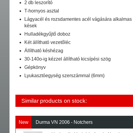
2 db leszorító
T-hornyos asztal
Lágyacél és rozsdamentes acél vágására alkalmas
kések
Hulladékgyűjtő doboz
Két állítható vezetőléc
Állítható késhézag
30-140o-ig kézzel állítható kicsípési szög
Gépkönyv
Lyukasztóegység szerszámmal (6mm)
Similar products on stock:
New
Durma VN 2006 - Notchers