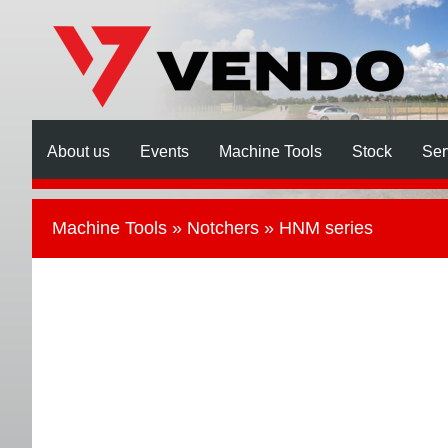
About us
Events
Machine Tools
Stock
Ser
Machine Tools
»
Notchers
» HNM series