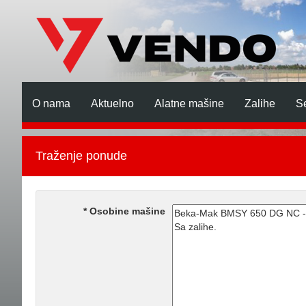
O nama
Aktuelno
Alatne mašine
Zalihe
Se
Traženje ponude
Osobine mašine