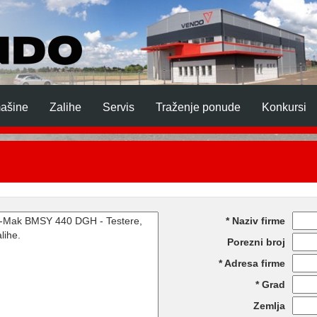
mašine
Zalihe
Servis
Traženje ponude
Konkursi
Naziv firme
Porezni broj
Adresa firme
Grad
Zemlja