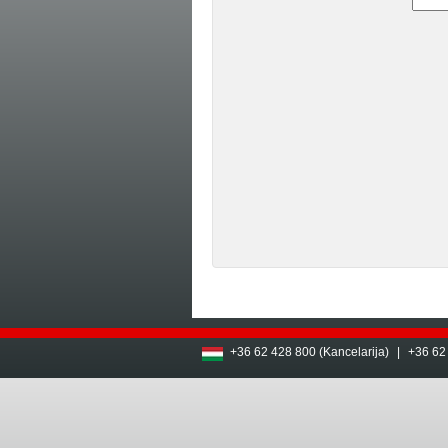
+36 62 428 800 (Kancelarija)
|
+36 62